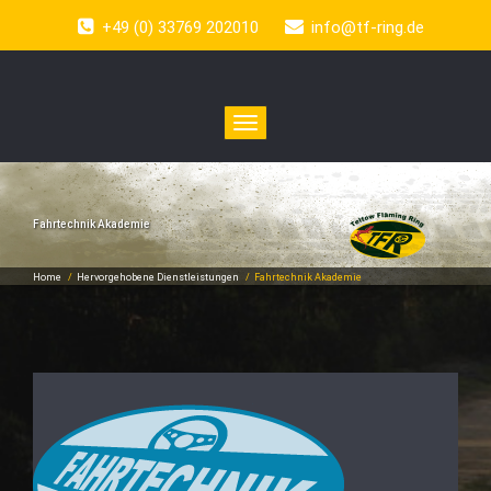
+49 (0) 33769 202010
info@tf-ring.de
Toggle
navigation
Fahrtechnik Akademie
Home
/
Hervorgehobene Dienstleistungen
/
Fahrtechnik Akademie