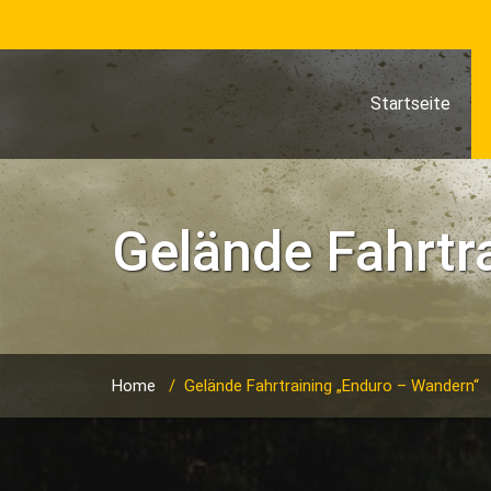
Startseite
Gelände Fahrtr
Home
/
Gelände Fahrtraining „Enduro – Wandern“