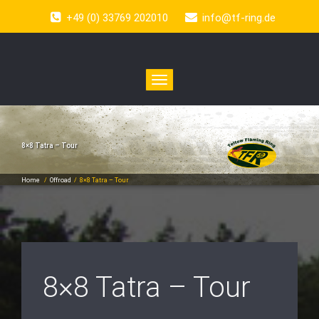
+49 (0) 33769 202010
info@tf-ring.de
Toggle
navigation
8×8 Tatra – Tour
Home
/
Offroad
/
8×8 Tatra – Tour
8×8 Tatra – Tour