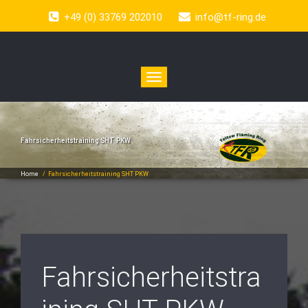
+49 (0) 33769 202010
info@tf-ring.de
Toggle
navigation
Fahrsicherheitstraining SHT PKW
Home
/
Fahrsicherheitstraining SHT PKW
Fahrsicherheitstra